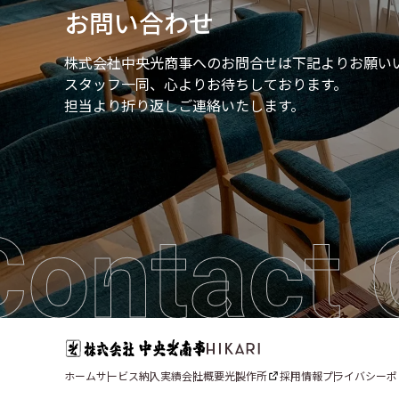
お問い合わせ
株式会社中央光商事へのお問合せは
下記よりお願い
スタッフ一同、心よりお待ちしております。
担当より折り返しご連絡いたします。
Contact 
ホーム
サービス
納入実績
会社概要
光製作所
採用情報
プライバシーポ