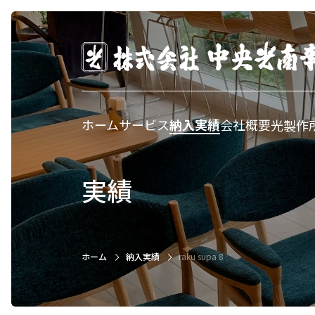
ホーム
サービス
納入実績
会社概要
光製作
実績
ホーム
納入実績
raku supa 8