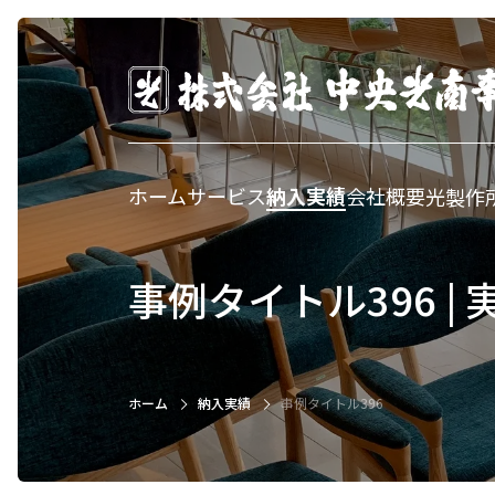
ホーム
サービス
納入実績
会社概要
光製作
事例タイトル396 | 
ホーム
納入実績
事例タイトル396