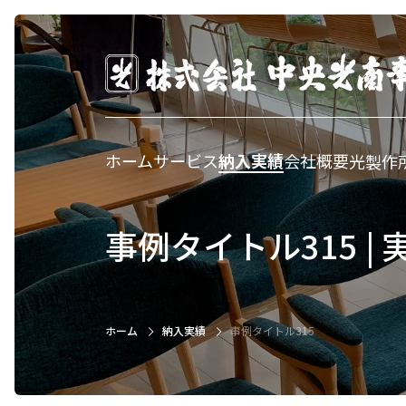
ホーム
サービス
納入実績
会社概要
光製作
事例タイトル315 | 
ホーム
納入実績
事例タイトル315