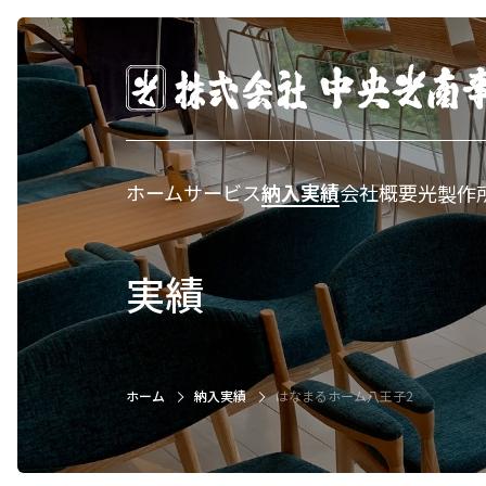
ホーム
サービス
納入実績
会社概要
光製作
実績
ホーム
納入実績
はなまるホーム八王子2