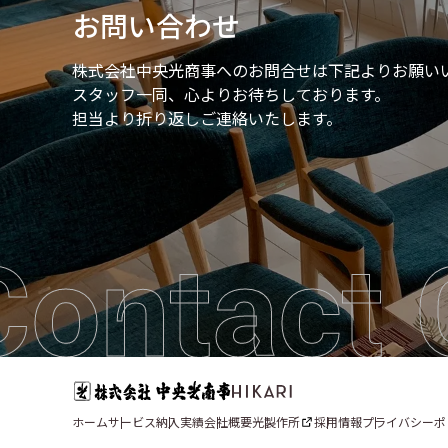
お問い合わせ
株式会社中央光商事へのお問合せは
下記よりお願い
スタッフ一同、心よりお待ちしております。
担当より折り返しご連絡いたします。
Contact 
ホーム
サービス
納入実績
会社概要
光製作所
採用情報
プライバシーポ