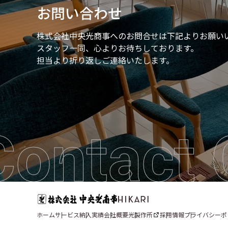
お問い合わせ
株式会社中央光商事へのお問合せは
下記よりお願い
スタッフ一同、心よりお待ちしております。
担当より折り返しご連絡いたします。
Contact 
ホーム
サービス
納入実績
会社概要
光製作所
採用情報
プライバシーポ