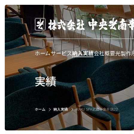
ホーム
サービス
納入実績
会社概要
光製作
実績
ホーム
納入実績
RAKU SPA武蔵小金井店22